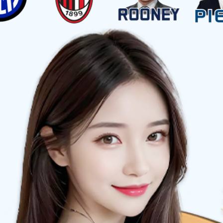
，更是平台运营的基本责任。
效防范多类潜在风险。
我们不仅构建
防护
星空电竞足球 · 应用版本更新日