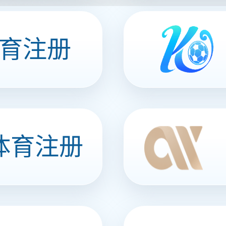
。
电竞足球 将继续围绕用户需求迭代优化，为每一次体育观赛体验提供稳定
星空电竞足球App功能亮点
级掌上观赛体验，随时随地了解赛事进程，畅享便捷操作与实时
实时比分&赛程