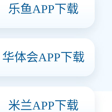
，推送精准及时，助您不错过星空电竞足球的每一秒精
话题、参与讨论，打造属于你的观赛圈。
面保护用户信息与操作过程，构建可信平台环境。
定与用户信任。