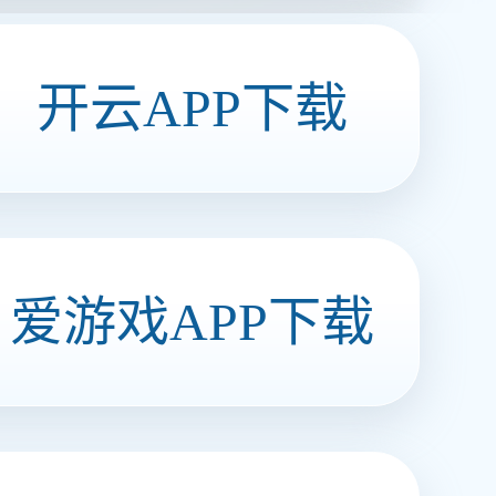
支持。
互动。