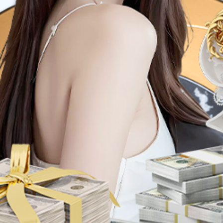
每一次更新，都是为提供更高效、更沉浸式的赛事体验而前行。
的性能压力。
配主流网络环境。
快速回放。
化。
。