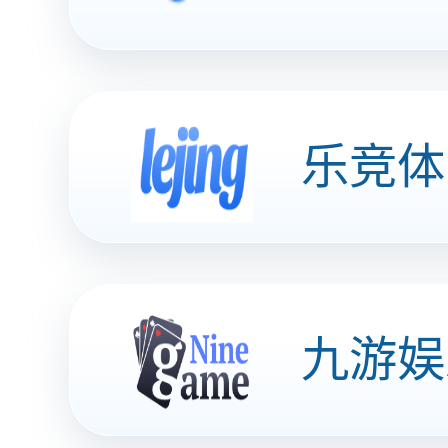
2022 年度金牌平台
以综合服务表现获东南亚行业组织高度认可。