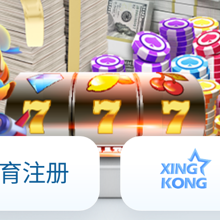
。
排查。
直观。
错过。
好。